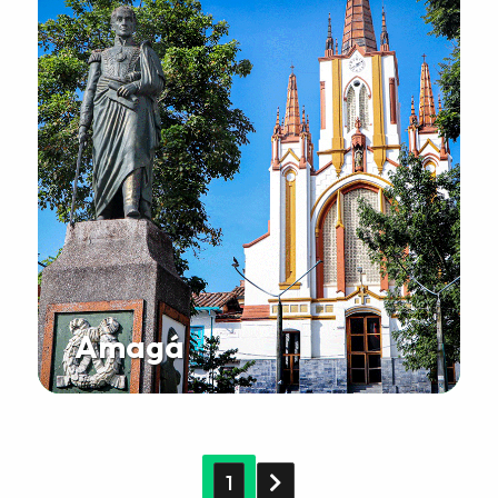
Amagá
1