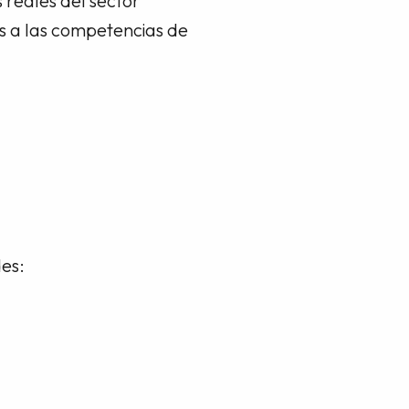
 reales del sector
s a las competencias de
des: