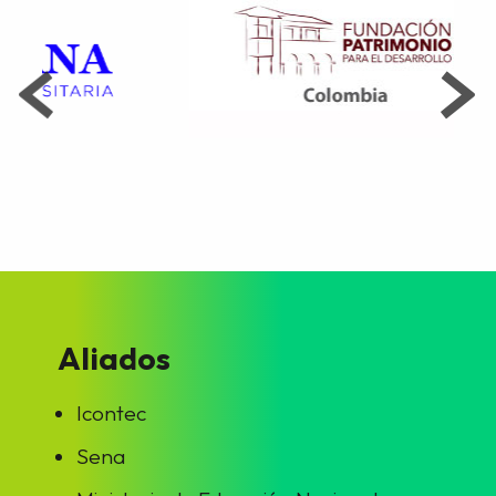
Aliados
Icontec
Sena