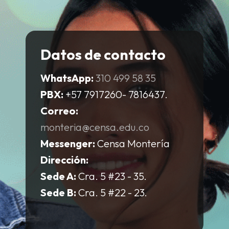
Datos de contacto
WhatsApp:
310 499 58 35
PBX:
+57 7917260- 7816437.
Correo:
monteria@censa.edu.co
Messenger:
Censa Montería
Dirección:
Sede A:
Cra. 5 #23 - 35.
Sede B:
Cra. 5 #22 - 23.