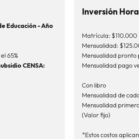
Inversión Hora
de Educación - Año
1
Matrícula: $110.000
Mensualidad: $125.
 el 65%
Mensualidad pronto
ubsidio CENSA:
Mensualidad pago v
Con libro
Mensualidad de cada 
Mensualidad primera
(Valor fijo)
*Estos costos aplica