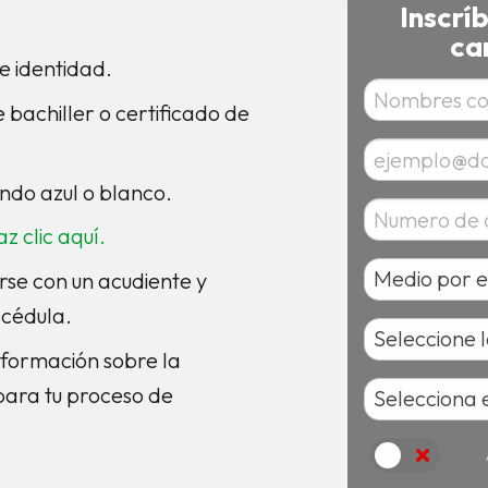
Inscrí
ca
e identidad.
bachiller o certificado de
do azul o blanco.
az clic aquí.
se con un acudiente y
 cédula.
 información sobre la
para tu proceso de
Acepto