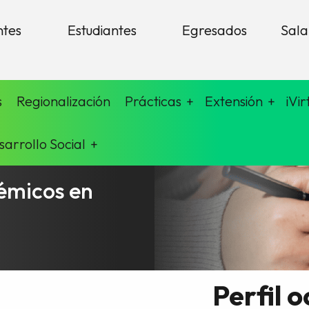
ntes
Estudiantes
Egresados
Sala
s
Regionalización
Prácticas
Extensión
iVir
sarrollo Social
émicos en
Perfil 