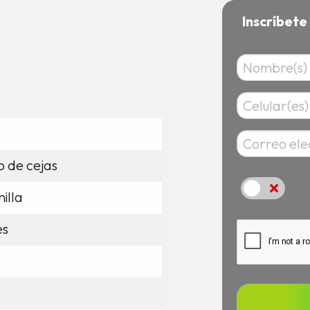
Inscríbete
o de cejas
Acepto
illa
es