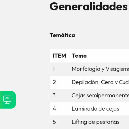
Generalidades
Temática
ITEM
Tema
1
Morfología y Visagism
2
Depilación: Cera y Cuch
3
Cejas semipermanent
4
Laminado de cejas
5
Lifting de pestañas