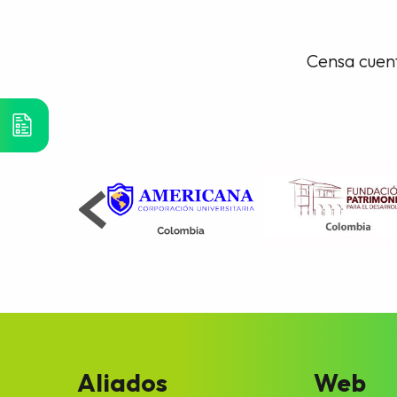
Censa cuent
Aliados
Web