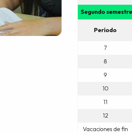
Segundo semestr
Período
7
8
9
10
11
12
Vacaciones de fin