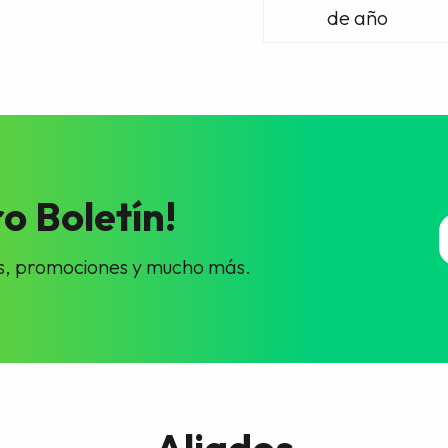
de año
o Boletín!
cias, promociones y mucho más.