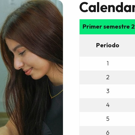
Calenda
Primer semestre 
Período
1
2
3
4
5
6