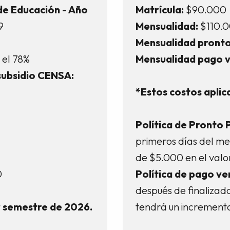
de Educación - Año
Matrícula:
$90.000
9
Mensualidad:
$110.
Mensualidad pronto
 el 78%
Mensualidad pago v
ubsidio CENSA:
*Estos costos aplic
Política de Pronto 
primeros días del m
de $5.000 en el valo
0
Política de pago ve
después de finalizad
r semestre de 2026.
tendrá un increment