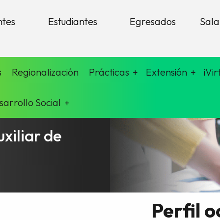
ntes
Estudiantes
Egresados
Sala
s
Regionalización
Prácticas
Extensión
iVir
sarrollo Social
xiliar de
Perfil 