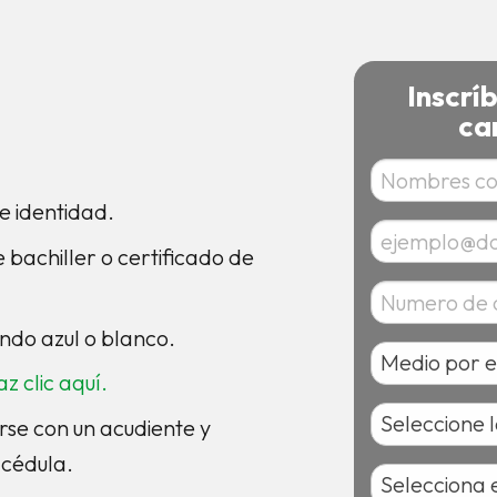
Inscrí
ca
e identidad.
bachiller o certificado de
do azul o blanco.
az clic aquí.
se con un acudiente y
 cédula.