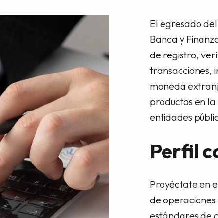
El egresado del
Banca y Finanz
de registro, veri
transacciones, i
moneda extranje
productos en la 
entidades públi
Perfil 
Proyéctate en e
de operaciones b
estándares de c