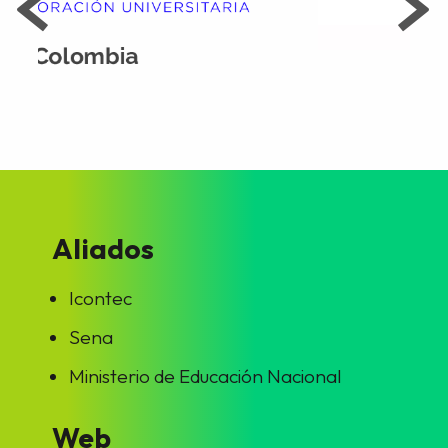
Aliados
Icontec
Sena
Ministerio de Educación Nacional
Web