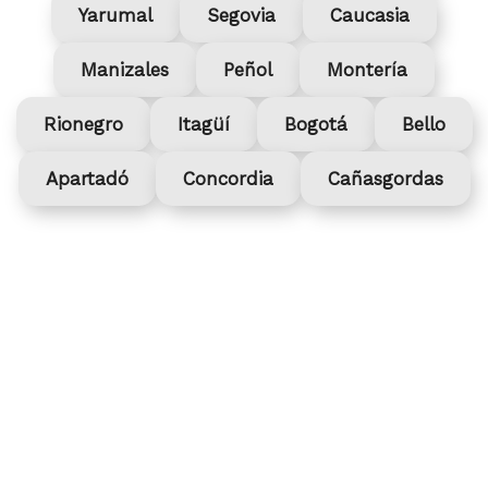
Yarumal
Segovia
Caucasia
Manizales
Peñol
Montería
Rionegro
Itagüí
Bogotá
Bello
Apartadó
Concordia
Cañasgordas